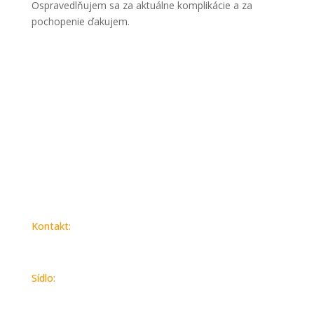
Ospravedlňujem sa za aktuálne komplikácie a za
pochopenie ďakujem.
Domov
O nás
Pre firmy
Pre Obce
Kontakt:
spakeko@spakeko.sk
Sídlo:
SPAK-EKO a.s.