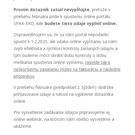
Prosím dotazník zatiaľ nevypĺňajte
, pretože v
priebehu februára príde k spusteniu online portálu
SPAK-EKO, kde
budete tieto údaje vyplniť online.
Ospravedlňujem sa, že sa nám portál nepodarilo
spustiť k 1.2.2025, ale vďaka online vypĺňaniu sa nám
zvýši efektivita a rýchlosť kontroly zaslaných údajov a
tým budeme môcť skrátiť dobu kontroly o dobu
meškania spustenia online systému,
nepríde tak k
neskoršiemu zasielaniu výziev na fakturáciu a následne
príspevkov
.
V priebehu februára (predpoklad 2. týždeň) obdržíte
prihlasovacie údaje a návod na vyplnenie dotazníka
online.
Pre vysvetlenie zadávania údajov pripravujeme aj
online webinár, na ktorom Vám všetko vysvetlíme a
ukážeme.