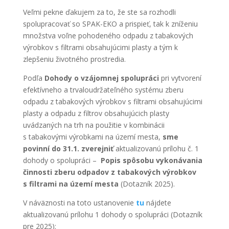
Veľmi pekne ďakujem za to, že ste sa rozhodli
spolupracovať so SPAK-EKO a prispieť, tak k zníženiu
množstva voľne pohodeného odpadu z tabakových
výrobkov s filtrami obsahujúcimi plasty a tým k
zlepšeniu životného prostredia.
Podľa
Dohody o vzájomnej spolupráci
pri vytvorení
efektívneho a trvaloudržateľného systému zberu
odpadu z tabakových výrobkov s filtrami obsahujúcimi
plasty a odpadu z filtrov obsahujúcich plasty
uvádzaných na trh na použitie v kombinácii
s tabakovými výrobkami na území mesta,
sme
povinní do 31.1. zverejniť
aktualizovanú prílohu č. 1
dohody o spolupráci –
Popis spôsobu vykonávania
činnosti zberu odpadov z tabakových výrobkov
s filtrami na území mesta
(Dotazník 2025).
V náväznosti na toto ustanovenie
tu
nájdete
aktualizovanú prílohu 1 dohody o spolupráci (Dotazník
pre 2025):