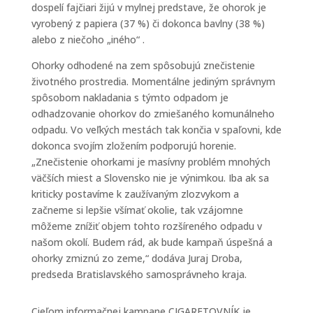
dospelí fajčiari žijú v mylnej predstave, že ohorok je
vyrobený z papiera (37 %) či dokonca bavlny (38 %)
alebo z niečoho „iného“ .
Ohorky odhodené na zem spôsobujú znečistenie
životného prostredia. Momentálne jediným správnym
spôsobom nakladania s týmto odpadom je
odhadzovanie ohorkov do zmiešaného komunálneho
odpadu. Vo veľkých mestách tak končia v spaľovni, kde
dokonca svojím zložením podporujú horenie.
„Znečistenie ohorkami je masívny problém mnohých
väčších miest a Slovensko nie je výnimkou. Iba ak sa
kriticky postavíme k zaužívaným zlozvykom a
začneme si lepšie všímať okolie, tak vzájomne
môžeme znížiť objem tohto rozšíreného odpadu v
našom okolí. Budem rád, ak bude kampaň úspešná a
ohorky zmiznú zo zeme,“ dodáva Juraj Droba,
predseda Bratislavského samosprávneho kraja.
Cieľom informačnej kampane CIGARETOVNÍK je