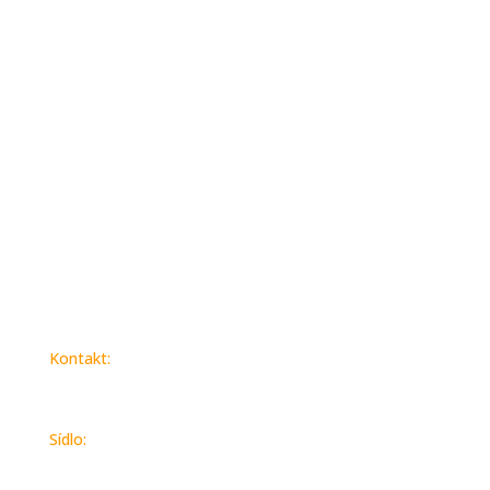
Domov
O nás
Pre firmy
Pre Obce
Kontakt:
spakeko@spakeko.sk
Sídlo:
SPAK-EKO a.s.