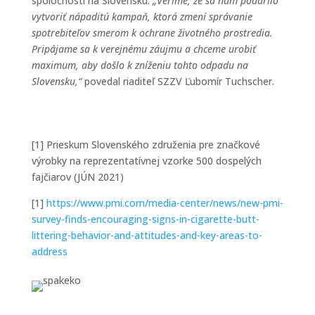
spoločnosti na Slovensku.
„Veríme, že sa nám podarilo
vytvoriť nápaditú kampaň, ktorá zmení správanie
spotrebiteľov smerom k ochrane životného prostredia.
Pripájame sa k verejnému záujmu a chceme urobiť
maximum, aby došlo k zníženiu tohto odpadu na
Slovensku,“
povedal riaditeľ SZZV Ľubomír Tuchscher.
[1]
Prieskum Slovenského združenia pre značkové
výrobky na reprezentatívnej vzorke 500 dospelých
fajčiarov (JÚN 2021)
[1]
https://www.pmi.com/media-center/news/new-pmi-
survey-finds-encouraging-signs-in-cigarette-butt-
littering-behavior-and-attitudes-and-key-areas-to-
address