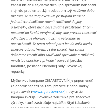
zapáliť nielen u fajčiarov túžbu po správnom nakladaní
s týmto problematickým odpadom.
„Aj nedávna doba
ukázala, že len zodpovedným prístupom každého
jednotlivca dokážeme zmeniť zaužívané dogmy
a zlozvyky, ktoré ničia naše životné prostredie. Chcem
apelovať na širokú verejnosť, aby sme prestali tolerovať
odhadzovanie ohorkov na zem a vzájomne sa
upozorňovali, že tento odpad patrí len do koša medzi
zmesový odpad. Verím, že iba spoločnými silami
dokážeme zmeniť dlho zaužívané správanie a znížiť tak
množstvo ohorkov v prírode,“
povedal Jaroslav
Karahuta, poslanec Národnej rady Slovenskej
republiky.
Myšlienkou kampane CIGARETOVNÍK je pripomenúť,
že ohorok nepatrí na zem, pretože z neho žiadny
cigaretovník (
www.cigaretovnik.sk
) nevyrastie.
Kampaň iniciuje Slovenské združenie pre značkové
výrobky, ktoré zastrešuje najväčšie štyri tabakové