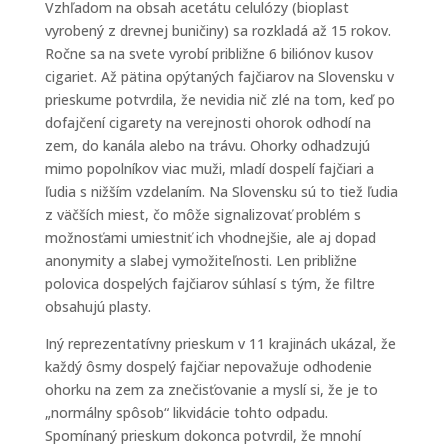
Vzhľadom na obsah acetátu celulózy (bioplast
vyrobený z drevnej buničiny) sa rozkladá až 15 rokov.
Ročne sa na svete vyrobí približne 6 biliónov kusov
cigariet. Až pätina opýtaných fajčiarov na Slovensku v
prieskume potvrdila, že nevidia nič zlé na tom, keď po
dofajčení cigarety na verejnosti ohorok odhodí na
zem, do kanála alebo na trávu. Ohorky odhadzujú
mimo popolníkov viac muži, mladí dospelí fajčiari a
ľudia s nižším vzdelaním. Na Slovensku sú to tiež ľudia
z väčších miest, čo môže signalizovať problém s
možnosťami umiestniť ich vhodnejšie, ale aj dopad
anonymity a slabej vymožiteľnosti. Len približne
polovica dospelých fajčiarov súhlasí s tým, že filtre
obsahujú plasty.
Iný reprezentatívny prieskum v 11 krajinách ukázal, že
každý ôsmy dospelý fajčiar nepovažuje odhodenie
ohorku na zem za znečisťovanie a myslí si, že je to
„normálny spôsob“ likvidácie tohto odpadu.
Spomínaný prieskum dokonca potvrdil, že mnohí