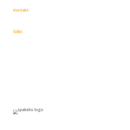
Kontakt:
spakeko@spakeko.sk
Sídlo:
SPAK-EKO a.s.
Vajnorská 10645/100/B, 831 04, Bratislava
IČO: 55695795
DIČ: 2122071941
Obchodný register Mestského súdu Bratislava III,
Oddiel: Sa, Vložka: č.7605/8
IBAN:
SK14 0900 0000 0052 0043 1748