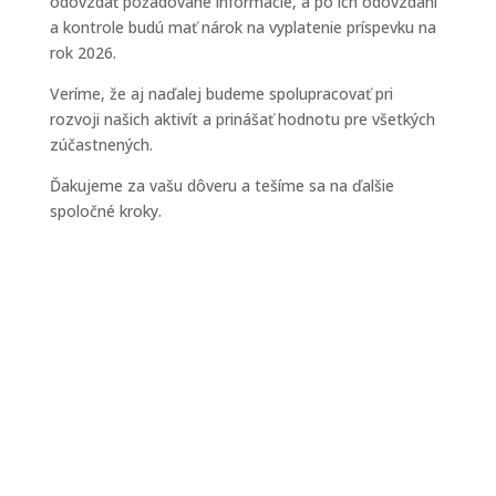
odovzdať požadované informácie, a po ich odovzdaní
a kontrole budú mať nárok na vyplatenie príspevku na
rok 2026.
Veríme, že aj naďalej budeme spolupracovať pri
rozvoji našich aktivít a prinášať hodnotu pre všetkých
zúčastnených.
Ďakujeme za vašu dôveru a tešíme sa na ďalšie
spoločné kroky.
Domov
O nás
Pre firmy
Pre Obce