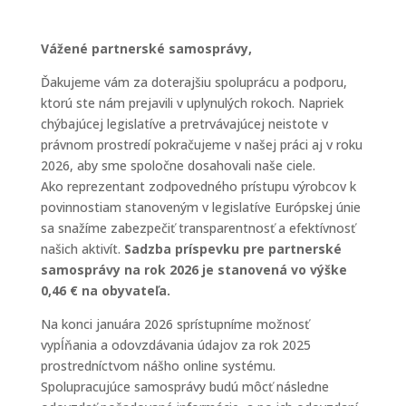
Vážené partnerské samosprávy,
Ďakujeme vám za doterajšiu spoluprácu a podporu,
ktorú ste nám prejavili v uplynulých rokoch. Napriek
chýbajúcej legislatíve a pretrvávajúcej neistote v
právnom prostredí pokračujeme v našej práci aj v roku
2026, aby sme spoločne dosahovali naše ciele.
Ako reprezentant zodpovedného prístupu výrobcov k
povinnostiam stanoveným v legislatíve Európskej únie
sa snažíme zabezpečiť transparentnosť a efektívnosť
našich aktivít.
Sadzba príspevku pre partnerské
samosprávy na rok 2026 je stanovená vo výške
0,46 € na obyvateľa.
Na konci januára 2026 sprístupníme možnosť
vypĺňania a odovzdávania údajov za rok 2025
prostredníctvom nášho online systému.
Spolupracujúce samosprávy budú môcť následne